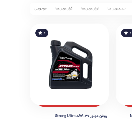
جدیدترین ها
ارزان ترین ها
گران ترین ها
موجودی
۰
۰
روغن موتور Strong Ultra 5W-30