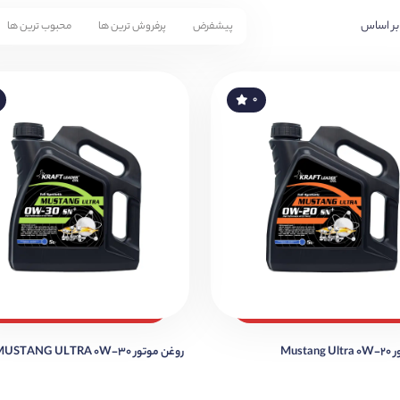
بر اساس
پیشفرض
پرفروش ترین ها
محبوب ترین ها
۰
Musta
روغن موتور MUSTANG ULTRA 0W-30