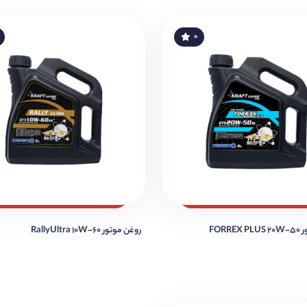
۰
FORR
روغن موتور RallyUltra 10W-60