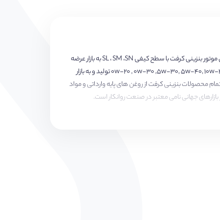
روغن موتور بنزینی کرفت تحت لیسانس کرفت آلمان در ایران تولید و بسته بندی می شود.روغن موتور بنزینی کرفت با سطح کیفی SL ، SM ،SN به بازار عرضه
شده است. همچنین در سبد محصولات بنزینی این شرکت گرانروی های 0w-20 , 0w-30 ,5w-30, 5w-40, 10w-40 ,20w-50 , 10w-60 تولید و به بازار
ش و به فروش رسیده اند. تمام محصولات بنزینی کرفت از روغن های پایه وارداتی و مواد
 بازارهای جهانی نامی معتبر در صنعت روانکار است.