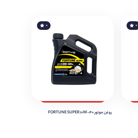
۰
۰
روغن موتور FORTUNE SUPER 10W-40