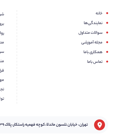
خانه
نمایندگی‌ها
برو
سوالات متداول
روا
مجله آموزشی
مدا
سرم
همکاری باما
تماس باما
مهن
تجه
تولید و
تهران، خیابان نلسون ماندلا، کوچه فهمیه راستکار، پلاک ۳۹، واحد۱۷