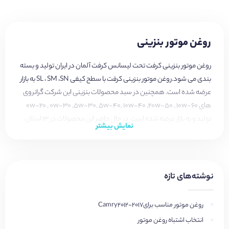
روغن موتور بنزینی
روغن موتور بنزینی کرفت تحت لیسانس کرفت آلمان در ایران تولید و بسته
بندی می شود.روغن موتور بنزینی کرفت با سطح کیفی SL ، SM ،SN به بازار
عرضه شده است. همچنین در سبد محصولات بنزینی این شرکت گرانروی
های 0w-20 , 0w-30 ,5w-30, 5w-40, 10w-40 ,20w-50 , 10w-60
تولید و به بازار عرضه شده است. در حال حاضر این محصولات در 13 استان
نمایش بیشتر
کشور پخش و به فروش رسیده اند. تمام محصولات بنزینی کرفت از روغن
های پایه وارداتی و مواد افزودنی وارداتی تحت نظارت برند مادر تهیه و بسته
بندی می شود. این برند با سابقه ی حضور در بازارهای جهانی نامی معتبر در
صنعت روانکار است.
نوشته‌های تازه
روغن موتور مناسب برایCamry2012-2017
انتخاب اشتباه روغن موتور